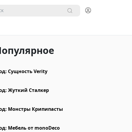
Популярное
д: Сущность Verity
од: Жуткий Сталкер
од: Монстры Крипипасты
од: Мебель от monoDeco