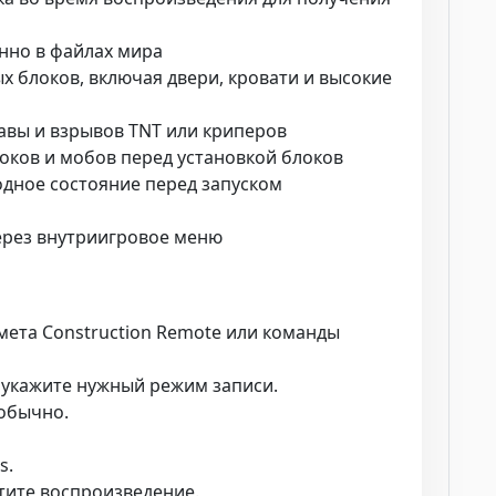
нно в файлах мира
 блоков, включая двери, кровати и высокие
авы и взрывов TNT или криперов
ков и мобов перед установкой блоков
одное состояние перед запуском
ерез внутриигровое меню
ета Construction Remote или команды
и укажите нужный режим записи.
 обычно.
s.
тите воспроизведение.