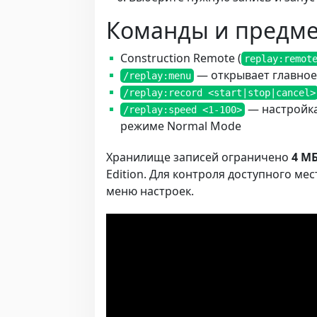
Команды и предме
Construction Remote (
replay:remot
— открывает главно
/replay:menu
/replay:record <start|stop|cancel>
— настройка
/replay:speed <1-100>
режиме Normal Mode
Хранилище записей ограничено
4 М
Edition. Для контроля доступного м
меню настроек.