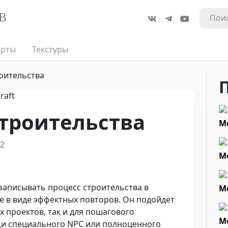
B
арты
Текстуры
роительства
строительства
Мо
2
М
 записывать процесс строительства в
М
же в виде эффектных повторов. Он подойдёт
х проектов, так и для пошагового
М
и специального NPC или полноценного