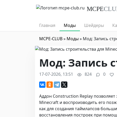
MCPE
CLU
Главная
Моды
Шейдеры
К
MCPE-CLUB
»
Моды
» Мод: Запись ст
Мод: Запись 
17-07-2026, 13:51
824
0
Аддон Construction Replay позволяет
Minecraft и воспроизводить его поз
как для создания таймлапсов больши
восстановления построек при помощ