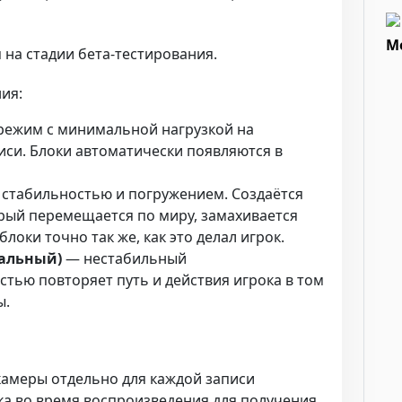
М
 на стадии бета-тестирования.
ия:
ежим с минимальной нагрузкой на
иси. Блоки автоматически появляются в
стабильностью и погружением. Создаётся
рый перемещается по миру, замахивается
локи точно так же, как это делал игрок.
тальный)
— нестабильный
тью повторяет путь и действия игрока в том
ы.
амеры отдельно для каждой записи
а во время воспроизведения для получения