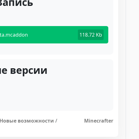
Запись
beta.mcaddon
118.72 Kb
е версии
Новые возможности
/
Minecrafter