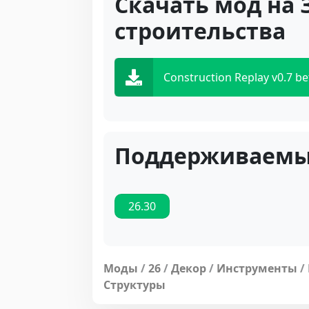
Скачать мод на 
строительства
Construction Replay v0.7 
Поддерживаемы
26.30
Моды
/
26
/
Декор
/
Инструменты
/
Структуры