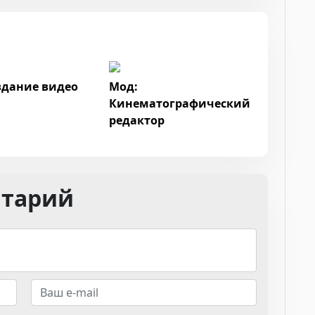
здание видео
Мод:
Кинематографический
редактор
нтарий