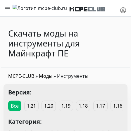
MCPE
CLUB
Скачать моды на
инструменты для
Майнкрафт ПЕ
MCPE-CLUB
»
Моды
» Инструменты
Версия:
Все
1.21
1.20
1.19
1.18
1.17
1.16
Категория: