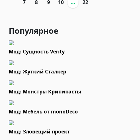
7
8
9
10
...
22
Популярное
Мод: Сущность Verity
Мод: Жуткий Сталкер
Мод: Монстры Крипипасты
Мод: Мебель от monoDeco
Мод: Зловещий проект