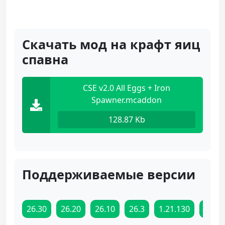
Скачать мод на крафт яиц
спавна
CSE v2.0 All Eggs + Iron
Spawner.mcaddon
128.87 Kb
Поддерживаемые версии
26.30
26.20
26.10
26.3
1.21.130
1.21.