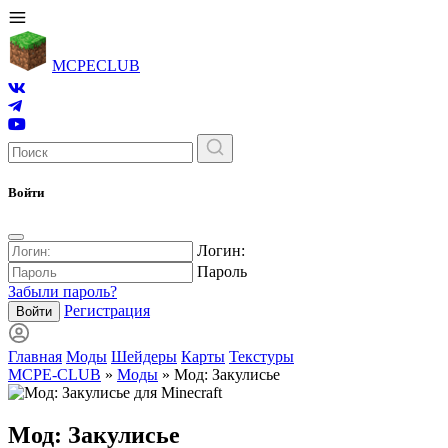
MCPE
CLUB
Войти
Логин:
Пароль
Забыли пароль?
Регистрация
Войти
Главная
Моды
Шейдеры
Карты
Текстуры
MCPE-CLUB
»
Моды
» Мод: Закулисье
Мод: Закулисье