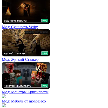
Мод: Сущность Verity
Мод: Жуткий Сталкер
Мод: Монстры Крипипасты
Мод: Мебель от monoDeco