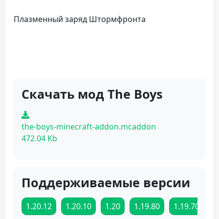
Плазменный заряд Штормфронта
Скачать мод The Boys
the-boys-minecraft-addon.mcaddon
472.04 Kb
Поддерживаемые версии
1.20.12
1.20.10
1.20
1.19.80
1.19.70
1